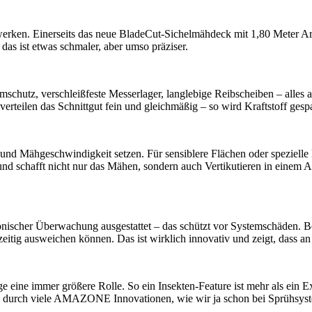
ken. Einerseits das neue BladeCut-Sichelmähdeck mit 1,80 Meter Arbeits
as ist etwas schmaler, aber umso präziser.
chutz, verschleißfeste Messerlager, langlebige Reibscheiben – alles 
verteilen das Schnittgut fein und gleichmäßig – so wird Kraftstoff gespa
e und Mähgeschwindigkeit setzen. Für sensiblere Flächen oder speziel
und schafft nicht nur das Mähen, sondern auch Vertikutieren in einem Ar
onischer Überwachung ausgestattet – das schützt vor Systemschäden. B
eitig ausweichen können. Das ist wirklich innovativ und zeigt, dass a
e eine immer größere Rolle. So ein Insekten-Feature ist mehr als ein E
ch durch viele AMAZONE Innovationen, wie wir ja schon bei Sprühsyste