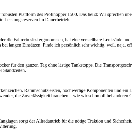
r robusten Plattform des Profihopper 1500. Das heißt: Wir sprechen übe
te Leistungsreserven im Dauerbetrieb.
r die Fahrerin sitzt ergonomisch, hat eine verstellbare Lenksäule und
bei langen Einsätzen. Finde ich persönlich sehr wichtig, weil, naja, ef
 locker für den ganzen Tag ohne lästige Tankstopps. Die Transportgeschw
r Standzeiten.
enzeichen. Rammschutzleisten, hochwertige Komponenten und ein Lack
nwender, die Zuverlässigkeit brauchen – wie wir schon oft bei anderen 
lagen sorgt der Allradantrieb für die nötige Traktion und Sicherheit. A
itterung.