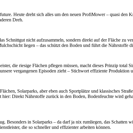
re. Heute dreht sich alles um den neuen ProfiMower – quasi den Kraf
nderen Dreh.
das Schnittgut nicht aufzusammeln, sondern direkt auf der Fläche zu vert
Mulchschicht liegen – das schützt den Boden und führt die Nährstoffe d
ster, die riesige Flächen pflegen müssen, macht dieses Prinzip total S
 unsere vergangenen Episoden zieht – Stichwort effiziente Produktion u
 Flächen, Solarparks, aber eben auch Sportplätze und klassisches Straß
hier: Direkt Nährstoffe zurück in den Boden, Bodenfeuchte wird gehal
. Besonders in Solarparks – da darf ja nix rumliegen, das Schatten wirf
nstleister, die so schneller und effizienter arbeiten können.