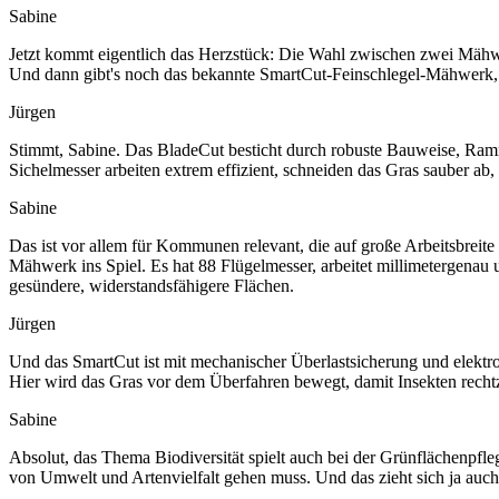
Sabine
Jetzt kommt eigentlich das Herzstück: Die Wahl zwischen zwei Mähwer
Und dann gibt's noch das bekannte SmartCut-Feinschlegel-Mähwerk, d
Jürgen
Stimmt, Sabine. Das BladeCut besticht durch robuste Bauweise, Ramms
Sichelmesser arbeiten extrem effizient, schneiden das Gras sauber ab, 
Sabine
Das ist vor allem für Kommunen relevant, die auf große Arbeitsbreit
Mähwerk ins Spiel. Es hat 88 Flügelmesser, arbeitet millimetergenau 
gesündere, widerstandsfähigere Flächen.
Jürgen
Und das SmartCut ist mit mechanischer Überlastsicherung und elektr
Hier wird das Gras vor dem Überfahren bewegt, damit Insekten rechtz
Sabine
Absolut, das Thema Biodiversität spielt auch bei der Grünflächenpfleg
von Umwelt und Artenvielfalt gehen muss. Und das zieht sich ja au