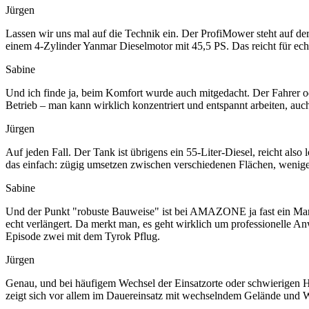
Jürgen
Lassen wir uns mal auf die Technik ein. Der ProfiMower steht auf de
einem 4-Zylinder Yanmar Dieselmotor mit 45,5 PS. Das reicht für ech
Sabine
Und ich finde ja, beim Komfort wurde auch mitgedacht. Der Fahrer ode
Betrieb – man kann wirklich konzentriert und entspannt arbeiten, auch 
Jürgen
Auf jeden Fall. Der Tank ist übrigens ein 55-Liter-Diesel, reicht also
das einfach: zügig umsetzen zwischen verschiedenen Flächen, wenige
Sabine
Und der Punkt "robuste Bauweise" ist bei AMAZONE ja fast ein Mark
echt verlängert. Da merkt man, es geht wirklich um professionelle A
Episode zwei mit dem Tyrok Pflug.
Jürgen
Genau, und bei häufigem Wechsel der Einsatzorte oder schwierigen Hang
zeigt sich vor allem im Dauereinsatz mit wechselndem Gelände und W