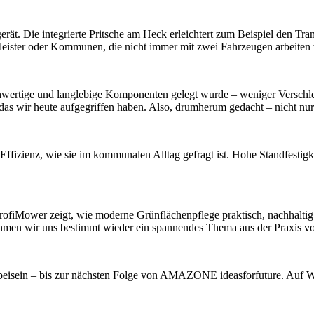
erät. Die integrierte Pritsche am Heck erleichtert zum Beispiel den T
nstleister oder Kommunen, die nicht immer mit zwei Fahrzeugen arbeiten
ertige und langlebige Komponenten gelegt wurde – weniger Verschleiß
 das wir heute aufgegriffen haben. Also, drumherum gedacht – nicht nu
Effizienz, wie sie im kommunalen Alltag gefragt ist. Hohe Standfestigk
ProfiMower zeigt, wie moderne Grünflächenpflege praktisch, nachhaltig
ehmen wir uns bestimmt wieder ein spannendes Thema aus der Praxis vo
beisein – bis zur nächsten Folge von AMAZONE ideasforfuture. Auf W