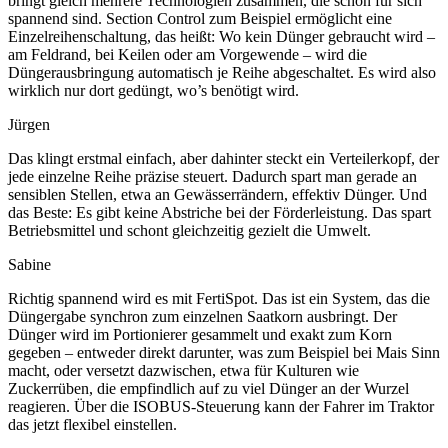
bringt gleich mehrere Technologien zusammen, die schon für sich
spannend sind. Section Control zum Beispiel ermöglicht eine
Einzelreihenschaltung, das heißt: Wo kein Dünger gebraucht wird –
am Feldrand, bei Keilen oder am Vorgewende – wird die
Düngerausbringung automatisch je Reihe abgeschaltet. Es wird also
wirklich nur dort gedüngt, wo’s benötigt wird.
Jürgen
Das klingt erstmal einfach, aber dahinter steckt ein Verteilerkopf, der
jede einzelne Reihe präzise steuert. Dadurch spart man gerade an
sensiblen Stellen, etwa an Gewässerrändern, effektiv Dünger. Und
das Beste: Es gibt keine Abstriche bei der Förderleistung. Das spart
Betriebsmittel und schont gleichzeitig gezielt die Umwelt.
Sabine
Richtig spannend wird es mit FertiSpot. Das ist ein System, das die
Düngergabe synchron zum einzelnen Saatkorn ausbringt. Der
Dünger wird im Portionierer gesammelt und exakt zum Korn
gegeben – entweder direkt darunter, was zum Beispiel bei Mais Sinn
macht, oder versetzt dazwischen, etwa für Kulturen wie
Zuckerrüben, die empfindlich auf zu viel Dünger an der Wurzel
reagieren. Über die ISOBUS-Steuerung kann der Fahrer im Traktor
das jetzt flexibel einstellen.