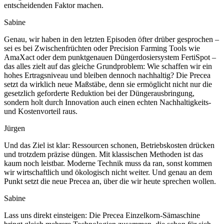
entscheidenden Faktor machen.
Sabine
Genau, wir haben in den letzten Episoden öfter drüber gesprochen –
sei es bei Zwischenfrüchten oder Precision Farming Tools wie
AmaXact oder dem punktgenauen Düngerdosiersystem FertiSpot –
das alles zielt auf das gleiche Grundproblem: Wie schaffen wir ein
hohes Ertragsniveau und bleiben dennoch nachhaltig? Die Precea
setzt da wirklich neue Maßstäbe, denn sie ermöglicht nicht nur die
gesetzlich geforderte Reduktion bei der Düngerausbringung,
sondern holt durch Innovation auch einen echten Nachhaltigkeits-
und Kostenvorteil raus.
Jürgen
Und das Ziel ist klar: Ressourcen schonen, Betriebskosten drücken
und trotzdem präzise düngen. Mit klassischen Methoden ist das
kaum noch leistbar. Moderne Technik muss da ran, sonst kommen
wir wirtschaftlich und ökologisch nicht weiter. Und genau an dem
Punkt setzt die neue Precea an, über die wir heute sprechen wollen.
Sabine
Lass uns direkt einsteigen: Die Precea Einzelkorn-Sämaschine