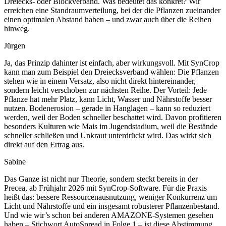
Dreiecks- oder Blockverband. Was bedeutet das konkret? Wir
erreichen eine Standraumverteilung, bei der die Pflanzen zueinander
einen optimalen Abstand haben – und zwar auch über die Reihen
hinweg.
Jürgen
Ja, das Prinzip dahinter ist einfach, aber wirkungsvoll. Mit SynCrop
kann man zum Beispiel den Dreiecksverband wählen: Die Pflanzen
stehen wie in einem Versatz, also nicht direkt hintereinander,
sondern leicht verschoben zur nächsten Reihe. Der Vorteil: Jede
Pflanze hat mehr Platz, kann Licht, Wasser und Nährstoffe besser
nutzen. Bodenerosion – gerade in Hanglagen – kann so reduziert
werden, weil der Boden schneller beschattet wird. Davon profitieren
besonders Kulturen wie Mais im Jugendstadium, weil die Bestände
schneller schließen und Unkraut unterdrückt wird. Das wirkt sich
direkt auf den Ertrag aus.
Sabine
Das Ganze ist nicht nur Theorie, sondern steckt bereits in der
Precea, ab Frühjahr 2026 mit SynCrop-Software. Für die Praxis
heißt das: bessere Ressourcenausnutzung, weniger Konkurrenz um
Licht und Nährstoffe und ein insgesamt robusterer Pflanzenbestand.
Und wie wir’s schon bei anderen AMAZONE-Systemen gesehen
haben – Stichwort AutoSpread in Folge 1 – ist diese Abstimmung